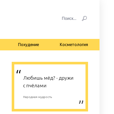
Похудение
Косметология
Любишь мёд? - дружи
с пчёлами
Народная мудрость