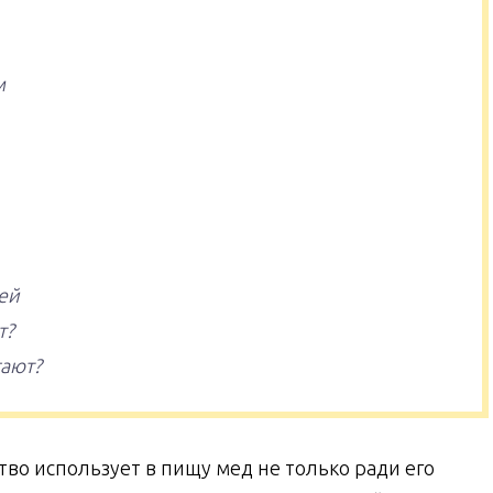
м
ей
т?
гают?
во использует в пищу мед не только ради его