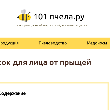
101 пчела.ру
информационный портал о мёде и пчеловодстве
продукция
Пчеловодство
Медоносы
ок для лица от прыщей
Содержание