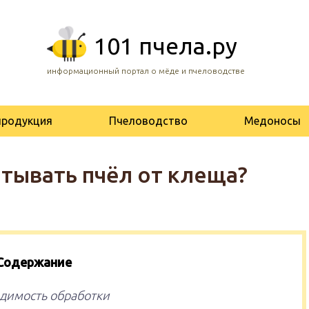
101 пчела.ру
информационный портал о мёде и пчеловодстве
продукция
Пчеловодство
Медоносы
тывать пчёл от клеща?
Содержание
одимость обработки