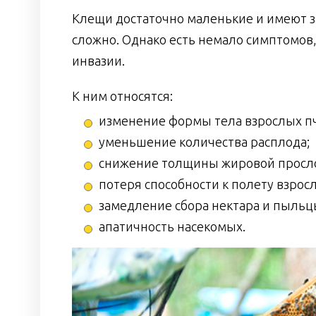
Клещи достаточно маленькие и имеют з
сложно. Однако есть немало симптомо
инвазии.
К ним относятся:
изменение формы тела взрослых п
уменьшение количества расплода;
снижение толщины жировой просло
потеря способности к полету взрос
замедление сбора нектара и пыльц
апатичность насекомых.