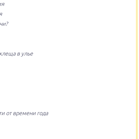
ия
я
ни?
клеща в улье
и от времени года