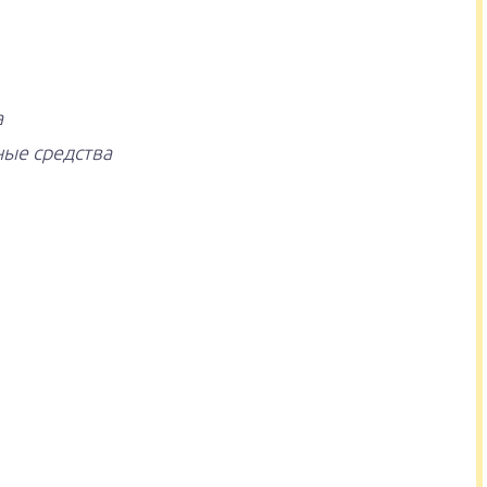
а
ные средства