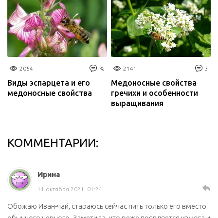
2054
%
2141
3
Виды эспарцета и его
Медоносные свойства
медоносные свойства
гречихи и особенности
выращивания
КОММЕНТАРИИ:
Ирина
11 октября 2021, 01:24
Обожаю Иван-чай, стараюсь сейчас пить только его вместо
обычного черного. Заметила, что реже появляется изжога и