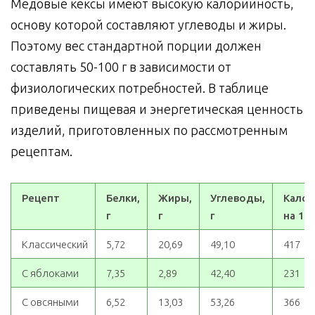
Медовые кексы имеют высокую калорийность,
основу которой составляют углеводы и жиры.
Поэтому вес стандартной порции должен
составлять 50-100 г в зависимости от
физиологических потребностей. В таблице
приведены пищевая и энергетическая ценность
изделий, приготовленных по рассмотренным
рецептам.
Рецепт
Белки,
Жиры,
Углеводы,
Калор
г
г
г
на 100
Классический
5,72
20,69
49,10
417
С яблоками
7,35
2,89
42,40
231
С овсяными
6,52
13,03
53,26
366