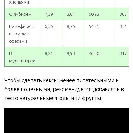
хлопьями
С имбирем
7,39
3,01
60,93
308
На кефире с
6,56
8,76
54,21
331
изюмом и
орехами
В
8,21
9,93
46,50
317
мультиварке
Чтобы сделать кексы менее питательными и
более полезными, рекомендуется добавлять в
тесто натуральные ягоды или фрукты.